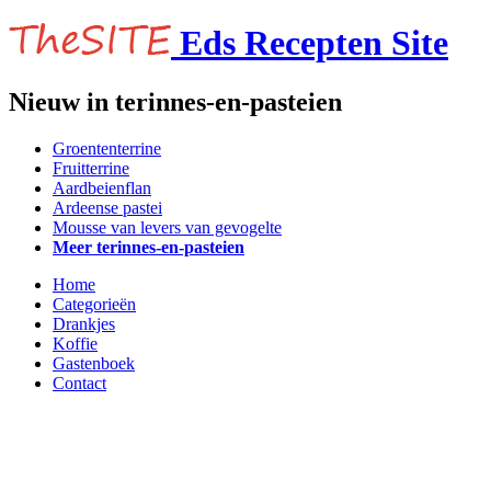
Eds Recepten Site
Nieuw in terinnes-en-pasteien
Groententerrine
Fruitterrine
Aardbeienflan
Ardeense pastei
Mousse van levers van gevogelte
Meer terinnes-en-pasteien
Home
Categorieën
Drankjes
Koffie
Gastenboek
Contact