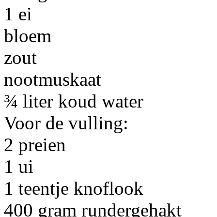
1 ei
bloem
zout
nootmuskaat
¾ liter koud water
Voor de vulling:
2 preien
1 ui
1 teentje knoflook
400 gram rundergehakt