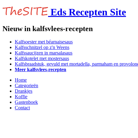
Eds Recepten Site
Nieuw in kalfsvlees-recepten
Kalfsoester met béarnaisesaus
Kalfsschnitzel op z'n Weens
Kalfssaucijzen in marsalasaus
Kalfskotelet met mostersaus
Kalfsbraadstuk, gevuld met mortadella, parmaham en provolon
Meer kalfsvlees-recepten
Home
Categorieën
Drankjes
Koffie
Gastenboek
Contact