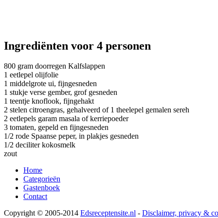
Ingrediënten voor 4 personen
800 gram doorregen Kalfslappen
1 eetlepel olijfolie
1 middelgrote ui, fijngesneden
1 stukje verse gember, grof gesneden
1 teentje knoflook, fijngehakt
2 stelen citroengras, gehalveerd of 1 theelepel gemalen sereh
2 eetlepels garam masala of kerriepoeder
3 tomaten, gepeld en fijngesneden
1/2 rode Spaanse peper, in plakjes gesneden
1/2 deciliter kokosmelk
zout
Home
Categorieën
Gastenboek
Contact
Copyright © 2005-2014
Edsreceptensite.nl
-
Disclaimer, privacy & c