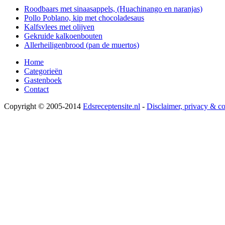
Roodbaars met sinaasappels, (Huachinango en naranjas)
Pollo Poblano, kip met chocoladesaus
Kalfsvlees met olijven
Gekruide kalkoenbouten
Allerheiligenbrood (pan de muertos)
Home
Categorieën
Gastenboek
Contact
Copyright © 2005-2014
Edsreceptensite.nl
-
Disclaimer, privacy & c