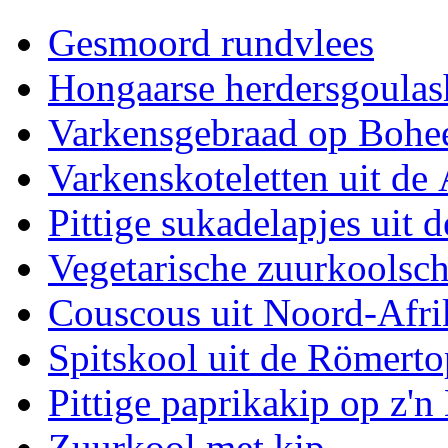
Gesmoord rundvlees
Hongaarse herdersgoulas
Varkensgebraad op Bohe
Varkenskoteletten uit de
Pittige sukadelapjes uit 
Vegetarische zuurkoolsch
Couscous uit Noord-Afri
Spitskool uit de Römerto
Pittige paprikakip op z'
Zuurkool met kip