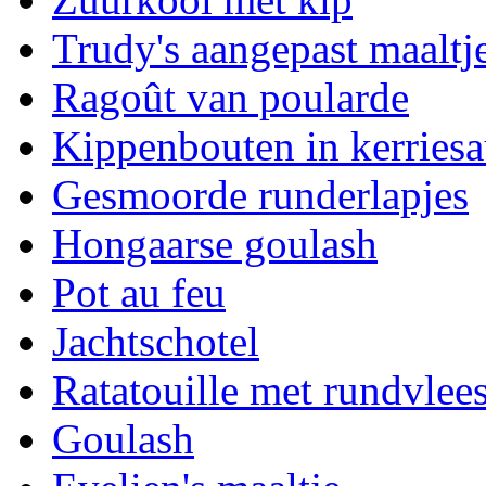
Trudy's aangepast maaltj
Ragoût van poularde
Kippenbouten in kerriesa
Gesmoorde runderlapjes
Hongaarse goulash
Pot au feu
Jachtschotel
Ratatouille met rundvlee
Goulash