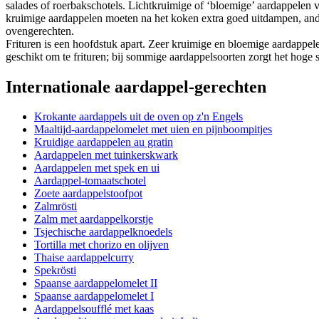
salades of roerbakschotels. Lichtkruimige of ‘bloemige’ aardappelen va
kruimige aardappelen moeten na het koken extra goed uitdampen, ander
ovengerechten.
Frituren is een hoofdstuk apart. Zeer kruimige en bloemige aardappelen 
geschikt om te frituren; bij sommige aardappelsoorten zorgt het hoge s
Internationale aardappel-gerechten
Krokante aardappels uit de oven op z'n Engels
Maaltijd-aardappelomelet met uien en pijnboompitjes
Kruidige aardappelen au gratin
Aardappelen met tuinkerskwark
Aardappelen met spek en ui
Aardappel-tomaatschotel
Zoete aardappelstoofpot
Zalmrösti
Zalm met aardappelkorstje
Tsjechische aardappelknoedels
Tortilla met chorizo en olijven
Thaise aardappelcurry
Spekrösti
Spaanse aardappelomelet II
Spaanse aardappelomelet I
Aardappelsoufflé met kaas