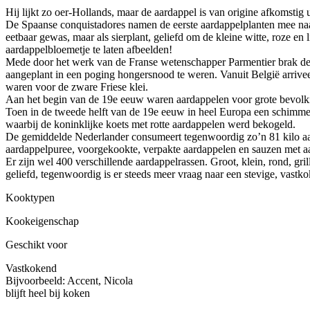
Hij lijkt zo oer-Hollands, maar de aardappel is van origine afkomstig 
De Spaanse conquistadores namen de eerste aardappelplanten mee naar
eetbaar gewas, maar als sierplant, geliefd om de kleine witte, roze en
aardappelbloemetje te laten afbeelden!
Mede door het werk van de Franse wetenschapper Parmentier brak de 
aangeplant in een poging hongersnood te weren. Vanuit België arrivee
waren voor de zware Friese klei.
Aan het begin van de 19e eeuw waren aardappelen voor grote bevolk
Toen in de tweede helft van de 19e eeuw in heel Europa een schimme
waarbij de koninklijke koets met rotte aardappelen werd bekogeld.
De gemiddelde Nederlander consumeert tegenwoordig zo’n 81 kilo aard
aardappelpuree, voorgekookte, verpakte aardappelen en sauzen met aa
Er zijn wel 400 verschillende aardappelrassen. Groot, klein, rond, gri
geliefd, tegenwoordig is er steeds meer vraag naar een stevige, vast
Kooktypen
Kookeigenschap
Geschikt voor
Vastkokend
Bijvoorbeeld: Accent, Nicola
blijft heel bij koken