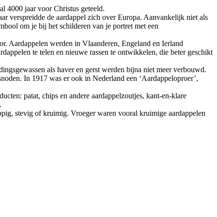
al 4000 jaar voor Christus geteeld.
r verspreidde de aardappel zich over Europa. Aanvankelijk niet als
mbool om je bij het schilderen van je portret met een
or. Aardappelen werden in Vlaanderen, Engeland en Ierland
dappelen te telen en nieuwe rassen te ontwikkelen, die beter geschikt
ingsgewassen als haver en gerst werden bijna niet meer verbouwd.
rsnoden. In 1917 was er ook in Nederland een ‘Aardappeloproer’,
cten: patat, chips en andere aardappelzoutjes, kant-en-klare
.
sappig, stevig of kruimig. Vroeger waren vooral kruimige aardappelen