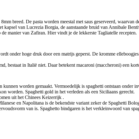
j 8mm breed. De pasta worden meestal met saus geserveerd, waarvan d
 het kapsel van Lucrezia Borgia, de aanstaande bruid van Annibale Bent
p de manier van Zafiran. Hier vindt je de lekkerste Tagliatelle recepten.
ordt onder hoge druk door een matrijs geperst. De kromme elleboogjes
 bestaat in Italië niet. Daar betekent macaroni (maccheroni) een korte 
ten kunnen worden gemaakt. Vermoedelijk is spaghetti ontstaan onder in
kon worden. Spaghetti gold in het verleden als een Siciliaans gerecht.
men uit het Chinees Keizerrijk .
Milanese en Napolitana is de bekendste variant zeker de Spaghetti Bologn
rvoudsvorm van is. Spaghetto bindgaren is het verkleinwoord van spago 