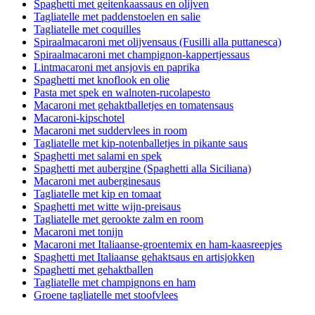
Spaghetti met geitenkaassaus en olijven
Tagliatelle met paddenstoelen en salie
Tagliatelle met coquilles
Spiraalmacaroni met olijvensaus (Fusilli alla puttanesca)
Spiraalmacaroni met champignon-kappertjessaus
Lintmacaroni met ansjovis en paprika
Spaghetti met knoflook en olie
Pasta met spek en walnoten-rucolapesto
Macaroni met gehaktballetjes en tomatensaus
Macaroni-kipschotel
Macaroni met suddervlees in room
Tagliatelle met kip-notenballetjes in pikante saus
Spaghetti met salami en spek
Spaghetti met aubergine (Spaghetti alla Siciliana)
Macaroni met auberginesaus
Tagliatelle met kip en tomaat
Spaghetti met witte wijn-preisaus
Tagliatelle met gerookte zalm en room
Macaroni met tonijn
Macaroni met Italiaanse-groentemix en ham-kaasreepjes
Spaghetti met Italiaanse gehaktsaus en artisjokken
Spaghetti met gehaktballen
Tagliatelle met champignons en ham
Groene tagliatelle met stoofvlees