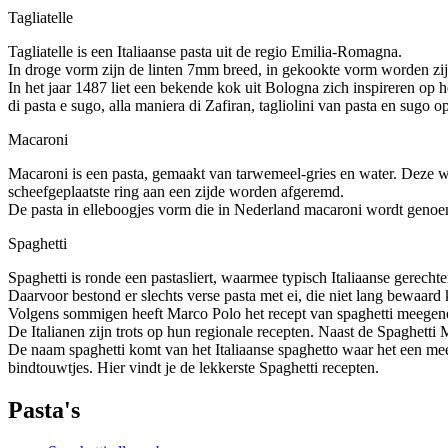
Tagliatelle
Tagliatelle is een Italiaanse pasta uit de regio Emilia-Romagna.
In droge vorm zijn de linten 7mm breed, in gekookte vorm worden zi
In het jaar 1487 liet een bekende kok uit Bologna zich inspireren op
di pasta e sugo, alla maniera di Zafiran, tagliolini van pasta en sugo o
Macaroni
Macaroni is een pasta, gemaakt van tarwemeel-gries en water. Deze w
scheefgeplaatste ring aan een zijde worden afgeremd.
De pasta in elleboogjes vorm die in Nederland macaroni wordt genoemd,
Spaghetti
Spaghetti is ronde een pastasliert, waarmee typisch Italiaanse gerech
Daarvoor bestond er slechts verse pasta met ei, die niet lang bewaard 
Volgens sommigen heeft Marco Polo het recept van spaghetti meegeno
De Italianen zijn trots op hun regionale recepten. Naast de Spaghetti 
De naam spaghetti komt van het Italiaanse spaghetto waar het een mee
bindtouwtjes. Hier vindt je de lekkerste Spaghetti recepten.
Pasta's