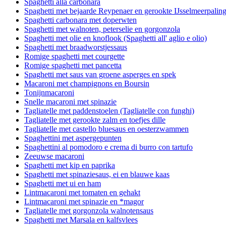
Spaghetti alla carbonara
Spaghetti met bejaarde Reypenaer en gerookte IJsselmeerpalin
Spaghetti carbonara met doperwten
Spaghetti met walnoten, peterselie en gorgonzola
Spaghetti met olie en knoflook (Spaghetti all' aglio e olio)
Spaghetti met braadworstjessaus
Romige spaghetti met courgette
Romige spaghetti met pancetta
Spaghetti met saus van groene asperges en spek
Macaroni met champignons en Boursin
Tonijnmacaroni
Snelle macaroni met spinazie
Tagliatelle met paddenstoelen (Tagliatelle con funghi)
Tagliatelle met gerookte zalm en toefjes dille
Tagliatelle met castello bluesaus en oesterzwammen
Spaghettini met aspergepunten
Spaghettini al pomodoro e crema di burro con tartufo
Zeeuwse macaroni
Spaghetti met kip en paprika
Spaghetti met spinaziesaus, ei en blauwe kaas
Spaghetti met ui en ham
Lintmacaroni met tomaten en gehakt
Lintmacaroni met spinazie en *magor
Tagliatelle met gorgonzola walnotensaus
Spaghetti met Marsala en kalfsvlees