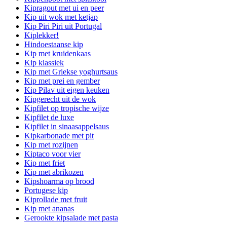
Kipragout met ui en peer
Kip uit wok met ketjap
Kip Piri Piri uit Portugal
Kiplekker!
Hindoestaanse kip
Kip met kruidenkaas
Kip klassiek
Kip met Griekse yoghurtsaus
Kip met prei en gember
Kip Pilav uit eigen keuken
Kipgerecht uit de wok
Kipfilet op tropische wijze
Kipfilet de luxe
Kipfilet in sinaasappelsaus
Kipkarbonade met pit
Kip met rozijnen
Kiptaco voor vier
Kip met friet
Kip met abrikozen
Kipshoarma op brood
Portugese kip
Kiprollade met fruit
Kip met ananas
Gerookte kipsalade met pasta