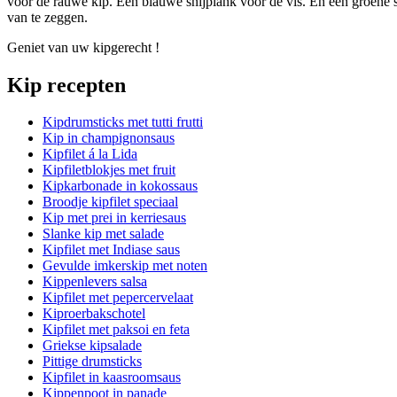
voor de rauwe kip. Een blauwe snijplank voor de vis. En een groene sn
van te zeggen.
Geniet van uw kipgerecht !
Kip recepten
Kipdrumsticks met tutti frutti
Kip in champignonsaus
Kipfilet á la Lida
Kipfiletblokjes met fruit
Kipkarbonade in kokossaus
Broodje kipfilet speciaal
Kip met prei in kerriesaus
Slanke kip met salade
Kipfilet met Indiase saus
Gevulde imkerskip met noten
Kippenlevers salsa
Kipfilet met pepercervelaat
Kiproerbakschotel
Kipfilet met paksoi en feta
Griekse kipsalade
Pittige drumsticks
Kipfilet in kaasroomsaus
Kippenpoot in panade