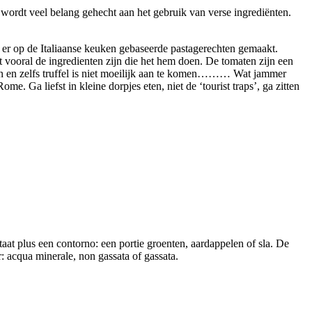
wordt veel belang gehecht aan het gebruik van verse ingrediënten.
n er op de Italiaanse keuken gebaseerde pastagerechten gemaakt.
het vooral de ingredienten zijn die het hem doen. De tomaten zijn een
jgen en zelfs truffel is niet moeilijk aan te komen……… Wat jammer
me. Ga liefst in kleine dorpjes eten, niet de ‘tourist traps’, ga zitten
taat plus een contorno: een portie groenten, aardappelen of sla. De
r: acqua minerale, non gassata of gassata.