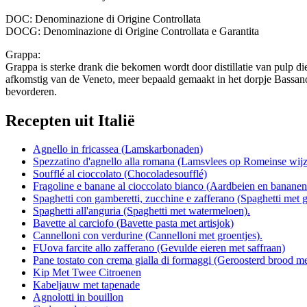
DOC
: Denominazione di Origine Controllata
DOCG
: Denominazione di Origine Controllata e Garantita
Grappa:
Grappa is sterke drank die bekomen wordt door distillatie van pulp di
afkomstig van de Veneto, meer bepaald gemaakt in het dorpje Bassan
bevorderen.
Recepten uit Italië
Agnello in fricassea (Lamskarbonaden)
Spezzatino d'agnello alla romana (Lamsvlees op Romeinse wijz
Soufflé al cioccolato (Chocoladesoufflé)
Fragoline e banane al cioccolato bianco (Aardbeien en bananen
Spaghetti con gamberetti, zucchine e zafferano (Spaghetti met g
Spaghetti all'anguria (Spaghetti met watermeloen).
Bavette al carciofo (Bavette pasta met artisjok)
Cannelloni con verdurine (Cannelloni met groentjes).
FUova farcite allo zafferano (Gevulde eieren met saffraan)
Pane tostato con crema gialla di formaggi (Geroosterd brood m
Kip Met Twee Citroenen
Kabeljauw met tapenade
Agnolotti in bouillon