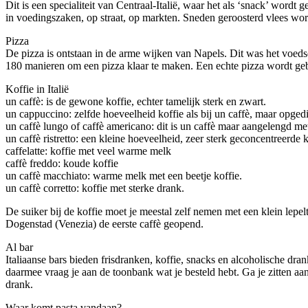
Dit is een specialiteit van Centraal-Italië, waar het als ‘snack’ word
in voedingszaken, op straat, op markten. Sneden geroosterd vlees w
Pizza
De pizza is ontstaan in de arme wijken van Napels. Dit was het voedse
180 manieren om een pizza klaar te maken. Een echte pizza wordt ge
Koffie in Italië
un caffè: is de gewone koffie, echter tamelijk sterk en zwart.
un cappuccino: zelfde hoeveelheid koffie als bij un caffè, maar opg
un caffè lungo of caffè americano: dit is un caffè maar aangelengd met
un caffè ristretto: een kleine hoeveelheid, zeer sterk geconcentreerde k
caffelatte: koffie met veel warme melk
caffè freddo: koude koffie
un caffè macchiato: warme melk met een beetje koffie.
un caffè corretto: koffie met sterke drank.
De suiker bij de koffie moet je meestal zelf nemen met een klein lep
Dogenstad (Venezia) de eerste caffè geopend.
Al bar
Italiaanse bars bieden frisdranken, koffie, snacks en alcoholische drank
daarmee vraag je aan de toonbank wat je besteld hebt. Ga je zitten aan ee
drank.
Waar komt pasta vandaan?