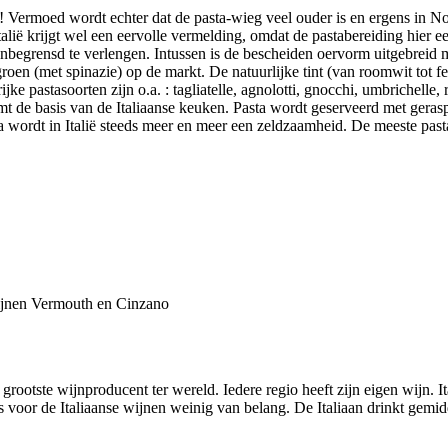
ië ! Vermoed wordt echter dat de pasta-wieg veel ouder is en ergens i
Italië krijgt wel een eervolle vermelding, omdat de pastabereiding hie
nbegrensd te verlengen. Intussen is de bescheiden oervorm uitgebreid 
roen (met spinazie) op de markt. De natuurlijke tint (van roomwit tot fel
ke pastasoorten zijn o.a. : tagliatelle, agnolotti, gnocchi, umbrichelle,
t de basis van de Italiaanse keuken. Pasta wordt geserveerd met gerasp
ta wordt in Italië steeds meer en meer een zeldzaamheid. De meeste pasta
wijnen Vermouth en Cinzano
 grootste wijnproducent ter wereld. Iedere regio heeft zijn eigen wijn. I
 voor de Italiaanse wijnen weinig van belang. De Italiaan drinkt gemidd