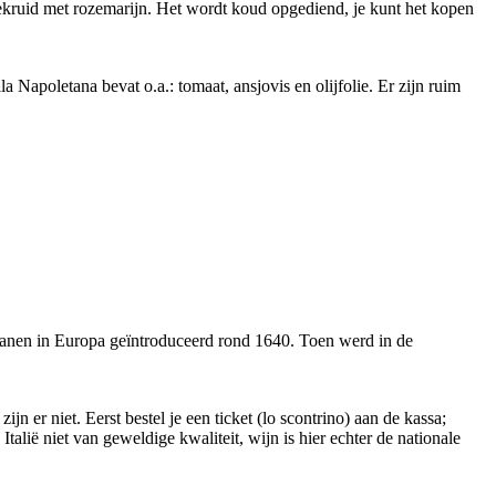
n gekruid met rozemarijn. Het wordt koud opgediend, je kunt het kopen
Napoletana bevat o.a.: tomaat, ansjovis en olijfolie. Er zijn ruim
etianen in Europa geïntroduceerd rond 1640. Toen werd in de
jn er niet. Eerst bestel je een ticket (lo scontrino) aan de kassa;
 Italië niet van geweldige kwaliteit, wijn is hier echter de nationale