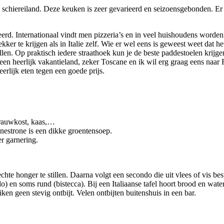
schiereiland. Deze keuken is zeer gevarieerd en seizoensgebonden. Er 
eerd. Internationaal vindt men pizzeria’s en in veel huishoudens worde
kker te krijgen als in Italie zelf. Wie er wel eens is geweest weet dat 
ullen. Op praktisch iedere straathoek kun je de beste paddestoelen kri
 een heerlijk vakantieland, zeker Toscane en ik wil erg graag eens naar Ro
eerlijk eten tegen een goede prijs.
, rauwkost, kaas,…
 Minestrone is een dikke groentensoep.
er garnering.
hte honger te stillen. Daarna volgt een secondo die uit vlees of vis bes
llo) en soms rund (bistecca). Bij een Italiaanse tafel hoort brood en wate
iken geen stevig ontbijt. Velen ontbijten buitenshuis in een bar.