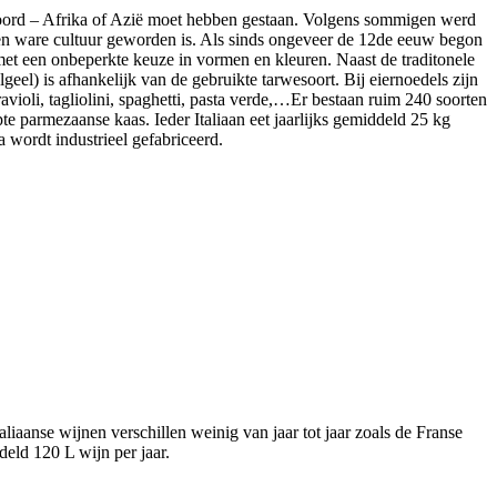
n Noord – Afrika of Azië moet hebben gestaan. Volgens sommigen werd
r een ware cultuur geworden is. Als sinds ongeveer de 12de eeuw begon
met een onbeperkte keuze in vormen en kleuren. Naast de traditonele
geel) is afhankelijk van de gebruikte tarwesoort. Bij eiernoedels zijn
 ravioli, tagliolini, spaghetti, pasta verde,…Er bestaan ruim 240 soorten
te parmezaanse kaas. Ieder Italiaan eet jaarlijks gemiddeld 25 kg
 wordt industrieel gefabriceerd.
taliaanse wijnen verschillen weinig van jaar tot jaar zoals de Franse
eld 120 L wijn per jaar.