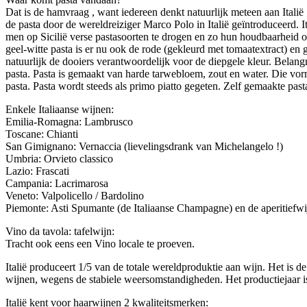
Dat is de hamvraag , want iedereen denkt natuurlijk meteen aan Ital
de pasta door de wereldreiziger Marco Polo in Italië geïntroduceerd. 
men op Sicilië verse pastasoorten te drogen en zo hun houdbaarheid o
geel-witte pasta is er nu ook de rode (gekleurd met tomaatextract) en g
natuurlijk de dooiers verantwoordelijk voor de diepgele kleur. Belangrij
pasta. Pasta is gemaakt van harde tarwebloem, zout en water. Die vorm
pasta. Pasta wordt steeds als primo piatto gegeten. Zelf gemaakte pas
Enkele Italiaanse wijnen:
Emilia-Romagna: Lambrusco
Toscane: Chianti
San Gimignano: Vernaccia (lievelingsdrank van Michelangelo !)
Umbria: Orvieto classico
Lazio: Frascati
Campania: Lacrimarosa
Veneto: Valpolicello / Bardolino
Piemonte: Asti Spumante (de Italiaanse Champagne) en de aperitief
Vino da tavola: tafelwijn:
Tracht ook eens een Vino locale te proeven.
Italië produceert 1/5 van de totale wereldproduktie aan wijn. Het is de
wijnen, wegens de stabiele weersomstandigheden. Het productiejaar is
Italië kent voor haarwijnen 2 kwaliteitsmerken: