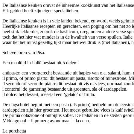
De Italiaanse keuken omvat de inheemse kookkunst van het Italiaanse 
Elk gebied heeft zijn eigen specialiteiten.
De Italiaanse keuken is in vele landen bekend, en wordt weids geïmit
Heerlijke Italiaanse recepten en gerechten, een poging om het net zo le
heel stuk lekkerder, zo ook de basilicum, oregano en andere verse sp
toch dat het hier wat minder is in de kwaliteit van verse spullen. Italie
waar het het minst gezellig lijkt maar het wel druk is (met Italianen), h
Scheve toren van Pisa.
Een maaltijd in Italië bestaat uit 5 delen:
antipasto: een voorgerecht bestaande uit hapjes van o.a. salami, ham
il primo, of primo piatto: dit bestaat uit pasta, risotto of minestrone.
il secondo of secondo piatto: dit bestaat uit vis of vlees, normaal zond
i contorni: de garnering bestaande uit groenten, sla of aardappelen.
il dolce: het dessert, meestal een ‘gelato’ of frutta.
De dagschotel begint met een pasta (als primo) bedoeld om de eerste ec
aardappelen zijn hier groenten. Het meest gebruikte vlees is kalf (vite
De prima colazione of ontbijt is sober. De Italianen in de steden gebru
Middagmaal = il pranzo; avondmaal = la cena.
La porchetta