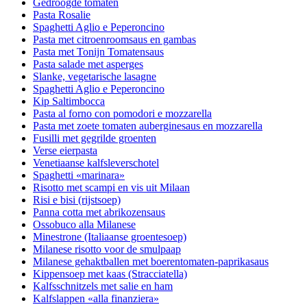
Gedroogde tomaten
Pasta Rosalie
Spaghetti Aglio e Peperoncino
Pasta met citroenroomsaus en gambas
Pasta met Tonijn Tomatensaus
Pasta salade met asperges
Slanke, vegetarische lasagne
Spaghetti Aglio e Peperoncino
Kip Saltimbocca
Pasta al forno con pomodori e mozzarella
Pasta met zoete tomaten auberginesaus en mozzarella
Fusilli met gegrilde groenten
Verse eierpasta
Venetiaanse kalfsleverschotel
Spaghetti «marinara»
Risotto met scampi en vis uit Milaan
Risi e bisi (rijstsoep)
Panna cotta met abrikozensaus
Ossobuco alla Milanese
Minestrone (Italiaanse groentesoep)
Milanese risotto voor de smulpaap
Milanese gehaktballen met boerentomaten-paprikasaus
Kippensoep met kaas (Stracciatella)
Kalfsschnitzels met salie en ham
Kalfslappen «alla finanziera»