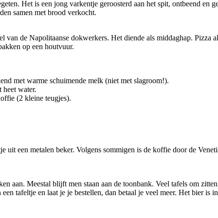
t gegeten. Het is een jong varkentje geroosterd aan het spit, ontbeend e
orden samen met brood verkocht.
l van de Napolitaanse dokwerkers. Het diende als middaghap. Pizza alla 
bakken op een houtvuur.
ediend met warme schuimende melk (niet met slagroom!).
 heet water.
offie (2 kleine teugjes).
eltje uit een metalen beker. Volgens sommigen is de koffie door de Ven
en aan. Meestal blijft men staan aan de toonbank. Veel tafels om zitten zi
n tafeltje en laat je je bestellen, dan betaal je veel meer. Het bier is in