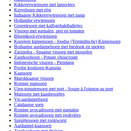
Kikkererwtensoep met lamsvlees
Kervelsoep met rijst
Italiaanse Kikkererwtensoep met pasta
Hollandse erwtensoep
Groentesoep met kalfsgehaktballetjes
Vissoep met garnalen, prei en tomaten
Bloemkool-erwtensoep
Koosjere kippensoep - Joodse (Yeminitische) Kippensoep
Brabantse aardappelsoep met bieslook en spekjes
Zarzuelea - Spaanse vissoep met mosselen
Zuurkoolsoep - Potage choucroute
Indonesische vissoep - Piendang
Poolse koolsoep-Kapusta
Kaassoep
Marokkaanse vissoep
Romige maïssoep
Uien-tomatensoep met port - Soupe á l'oignon au port
Maïssoep met kaasbroodjes
Vis-aardappelsoep
Catalaanse soep
Romige avocadosoep met garnalen
Romige avocadosoep met rookvlees
Spruitjessoep met rookworst
Aardappel-kaassoep
Zuurkoolsoep met druiven