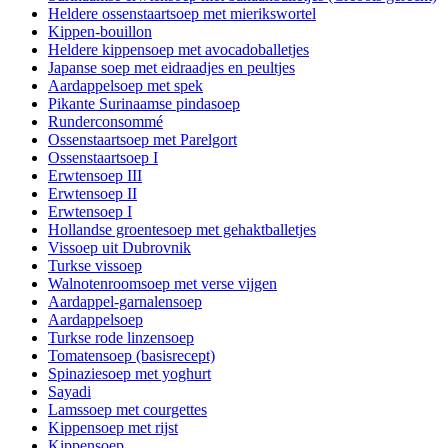
Heldere ossenstaartsoep met mierikswortel
Kippen-bouillon
Heldere kippensoep met avocadoballetjes
Japanse soep met eidraadjes en peultjes
Aardappelsoep met spek
Pikante Surinaamse pindasoep
Runderconsommé
Ossenstaartsoep met Parelgort
Ossenstaartsoep I
Erwtensoep III
Erwtensoep II
Erwtensoep I
Hollandse groentesoep met gehaktballetjes
Vissoep uit Dubrovnik
Turkse vissoep
Walnotenroomsoep met verse vijgen
Aardappel-garnalensoep
Aardappelsoep
Turkse rode linzensoep
Tomatensoep (basisrecept)
Spinaziesoep met yoghurt
Sayadi
Lamssoep met courgettes
Kippensoep met rijst
Kippensoep