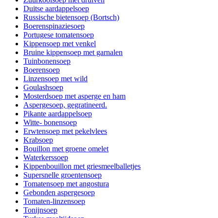
Duitse aardappelsoep
Russische bietensoep (Bortsch)
Boerenspinaziesoep
Portugese tomatensoep
Kippensoep met venkel
Bruine kippensoep met garnalen
Tuinbonensoep
Boerensoep
Linzensoep met wild
Goulashsoep
Mosterdsoep met asperge en ham
Aspergesoep, gegratineerd.
Pikante aardappelsoep
Witte- bonensoep
Erwtensoep met pekelvlees
Krabsoep
Bouillon met groene omelet
Waterkerssoep
Kippenbouillon met griesmeelballetjes
Supersnelle groentensoep
Tomatensoep met angostura
Gebonden aspergesoep
Tomaten-linzensoep
Tonijnsoep