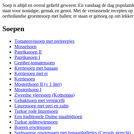
Soep is altijd en overal geliefd geweest. En vandaag de dag populaird
staat voor nostalgie, gemak en genot. Met de verrassende recepten op
oerhollandse groentesoep met ballen; er staan er genoeg op om lekker 
Soepen
Tomatenvissoep met preireepjes
Mosselsoep
Paprikasoep II
Paprikasoep I
Gember-tomatensoep
Kerriesoep met banaan
Kerriesoep met ei
Kerriesoep
Mosterdsoep II (± 1 liter)
Mosterdsoep I
Zweedse vleessoep (Kottsoppa)
Gehaktsoep met vermicelli
Linzensoep met prei en zalm
Turkse rode linzensoep
Een traditionele Duitse maaltijdsoep
Turkse spliterwtensoep
Boeren erwtensoep
Surinaamse erwtensoep met banaanballetjes (Creools gerecht)