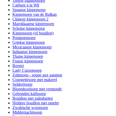
Turkse maaltijdsoep
Carbure á la Wil
Spaanse kippensoep
Kippensoep van de Balkan
Chinese kippensoep 2
Marokkaanse kippensoep
Schotse kippensoep
Kippensoep (of bouillon)
Pompoensoep
Griekse kippensoep
Mexicaanse kippensoep
Italiaanse kippensoep
Thaise kippensoep
Franse kippensoep
Borstsj
Lady Curzonsoep
Zalmsoep - soupe aux saumon
Courgettesoep met makreel
Selderijsoep
Bloemkoolsoep met vermouth
Gebonden kalfssoep
Bouillon met palmharten
Heldere bouillon met omelet
Zwabische worstsoep
Middernachtssoep